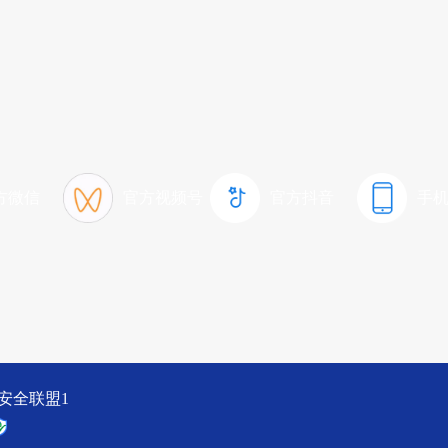
方微信
官方视频号
官方抖音
手
R 安全联盟1