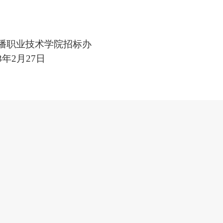
播职业技术学院招标办
3
年
2
月
2
7
日