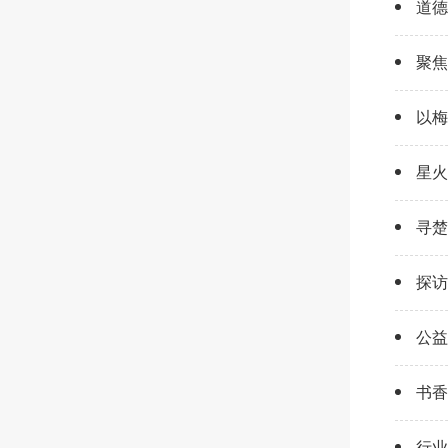
道德
聚焦
以梅
星火
寻楚
探访
公益
书香
行业