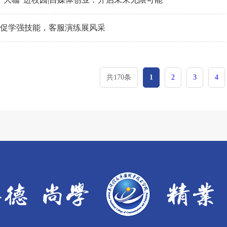
促学强技能，客服演练展风采
共170条
1
2
3
4