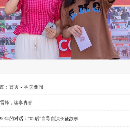
置：
首页
-
学院要闻
雷锋，读享青春
90年的对话：“05后”自导自演长征故事