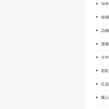
90
校领
品梅
致敬
今年
彩虹
红染
暖心